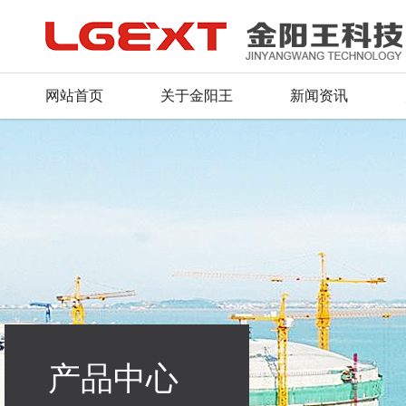
网站首页
关于金阳王
新闻资讯
公司简介
公司新闻
产品总汇
服务理念
人才战略
联系方式
董事长致辞
行业动态
新品推荐
资料下载
招聘信息
留言反馈
荣誉证书
产品资质
常见问题
毛遂自荐
在线地图
企业文化
行业应用
组织机构
产品中心