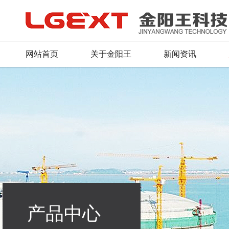
网站首页
关于金阳王
新闻资讯
公司简介
公司新闻
产品总汇
服务理念
人才战略
联系方式
董事长致辞
行业动态
新品推荐
资料下载
招聘信息
留言反馈
荣誉证书
产品资质
常见问题
毛遂自荐
在线地图
企业文化
行业应用
组织机构
产品中心