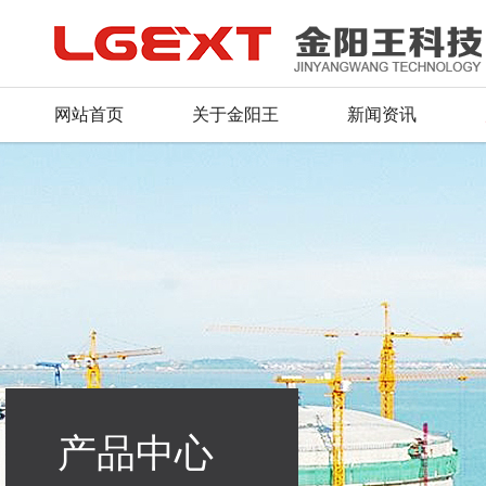
网站首页
关于金阳王
新闻资讯
公司简介
公司新闻
产品总汇
服务理念
人才战略
联系方式
董事长致辞
行业动态
新品推荐
资料下载
招聘信息
留言反馈
荣誉证书
产品资质
常见问题
毛遂自荐
在线地图
企业文化
行业应用
组织机构
产品中心