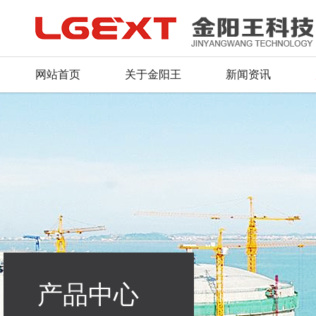
网站首页
关于金阳王
新闻资讯
公司简介
公司新闻
产品总汇
服务理念
人才战略
联系方式
董事长致辞
行业动态
新品推荐
资料下载
招聘信息
留言反馈
荣誉证书
产品资质
常见问题
毛遂自荐
在线地图
企业文化
行业应用
组织机构
产品中心