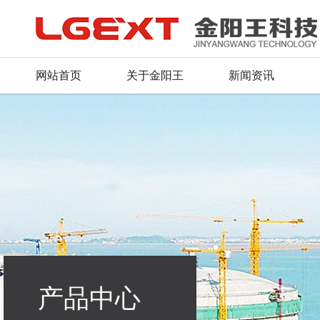
网站首页
关于金阳王
新闻资讯
公司简介
公司新闻
产品总汇
服务理念
人才战略
联系方式
董事长致辞
行业动态
新品推荐
资料下载
招聘信息
留言反馈
荣誉证书
产品资质
常见问题
毛遂自荐
在线地图
企业文化
行业应用
组织机构
产品中心