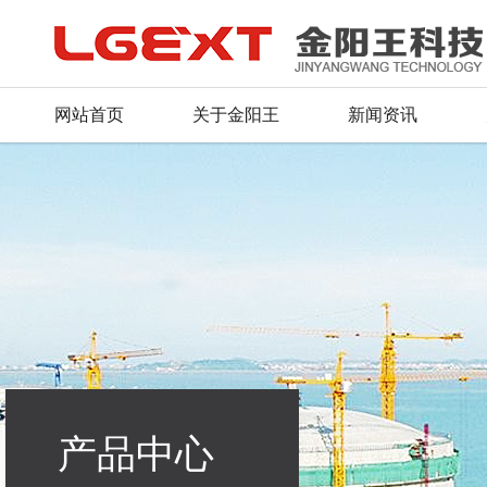
网站首页
关于金阳王
新闻资讯
公司简介
公司新闻
产品总汇
服务理念
人才战略
联系方式
董事长致辞
行业动态
新品推荐
资料下载
招聘信息
留言反馈
荣誉证书
产品资质
常见问题
毛遂自荐
在线地图
企业文化
行业应用
组织机构
产品中心