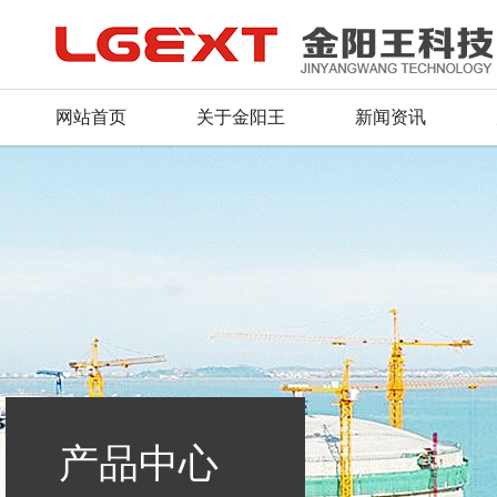
网站首页
关于金阳王
新闻资讯
公司简介
公司新闻
产品总汇
服务理念
人才战略
联系方式
董事长致辞
行业动态
新品推荐
资料下载
招聘信息
留言反馈
荣誉证书
产品资质
常见问题
毛遂自荐
在线地图
企业文化
行业应用
组织机构
产品中心