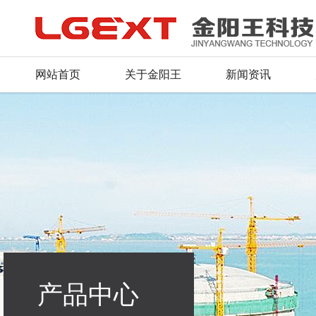
网站首页
关于金阳王
新闻资讯
公司简介
公司新闻
产品总汇
服务理念
人才战略
联系方式
董事长致辞
行业动态
新品推荐
资料下载
招聘信息
留言反馈
荣誉证书
产品资质
常见问题
毛遂自荐
在线地图
企业文化
行业应用
组织机构
产品中心