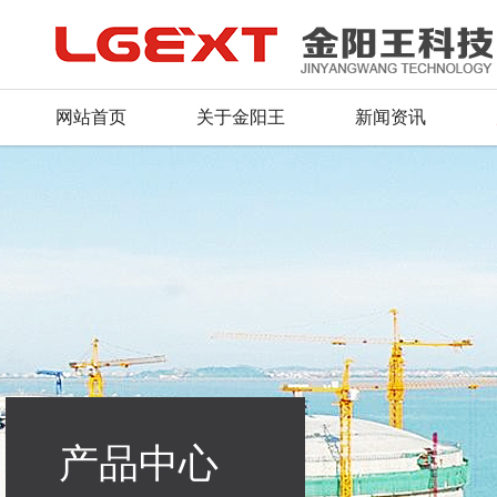
网站首页
关于金阳王
新闻资讯
公司简介
公司新闻
产品总汇
服务理念
人才战略
联系方式
董事长致辞
行业动态
新品推荐
资料下载
招聘信息
留言反馈
荣誉证书
产品资质
常见问题
毛遂自荐
在线地图
企业文化
行业应用
组织机构
产品中心