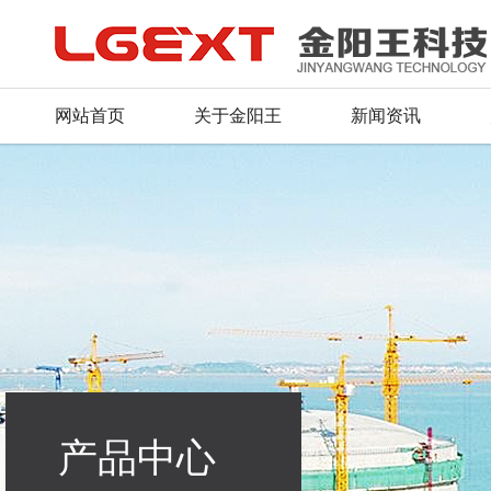
网站首页
关于金阳王
新闻资讯
公司简介
公司新闻
产品总汇
服务理念
人才战略
联系方式
董事长致辞
行业动态
新品推荐
资料下载
招聘信息
留言反馈
荣誉证书
产品资质
常见问题
毛遂自荐
在线地图
企业文化
行业应用
组织机构
产品中心