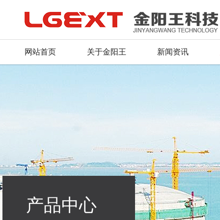
网站首页
关于金阳王
新闻资讯
公司简介
公司新闻
产品总汇
服务理念
人才战略
联系方式
董事长致辞
行业动态
新品推荐
资料下载
招聘信息
留言反馈
荣誉证书
产品资质
常见问题
毛遂自荐
在线地图
企业文化
行业应用
组织机构
产品中心