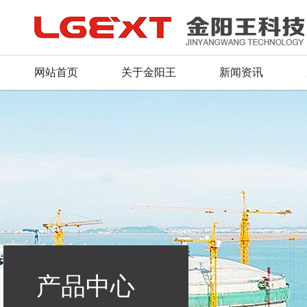
网站首页
关于金阳王
新闻资讯
公司简介
公司新闻
产品总汇
服务理念
人才战略
联系方式
董事长致辞
行业动态
新品推荐
资料下载
招聘信息
留言反馈
荣誉证书
产品资质
常见问题
毛遂自荐
在线地图
企业文化
行业应用
组织机构
产品中心