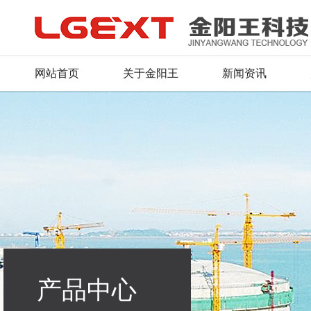
网站首页
关于金阳王
新闻资讯
公司简介
公司新闻
产品总汇
服务理念
人才战略
联系方式
董事长致辞
行业动态
新品推荐
资料下载
招聘信息
留言反馈
荣誉证书
产品资质
常见问题
毛遂自荐
在线地图
企业文化
行业应用
组织机构
产品中心